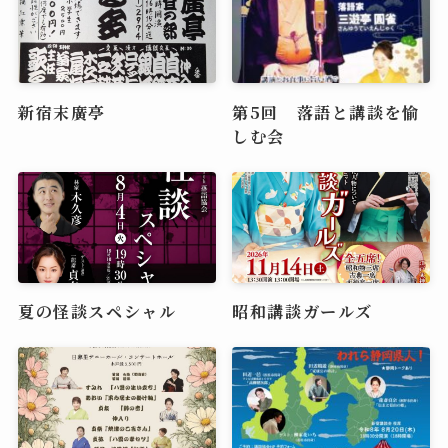
新宿末廣亭
第5回 落語と講談を愉
しむ会
夏の怪談スペシャル
昭和講談ガールズ