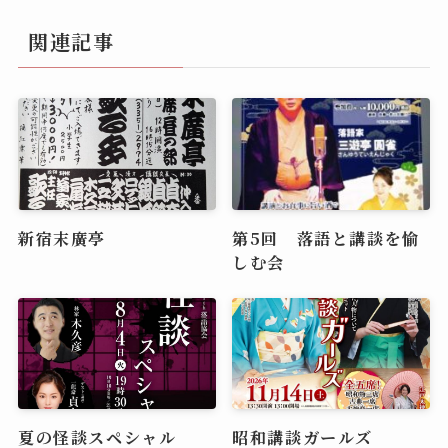
関連記事
新宿末廣亭
第5回 落語と講談を愉
しむ会
夏の怪談スペシャル
昭和講談ガールズ