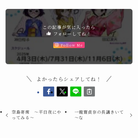
この記事が気に入ったら
フォローしてね！
Follow Me
よかったらシェアしてね！
空島寄席 〜平日夜にや
一龍齋貞奈の長講きいて
ってみる〜
～な